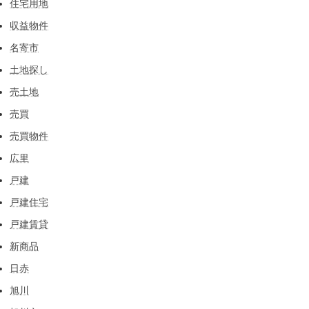
住宅用地
収益物件
名寄市
土地探し
売土地
売買
売買物件
広里
戸建
戸建住宅
戸建賃貸
新商品
日赤
旭川