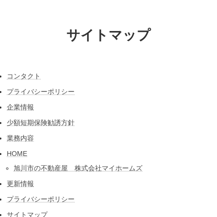
コ
ナ
ン
ビ
テ
ゲ
サイトマップ
ン
ー
ツ
シ
へ
ョ
ス
ン
キ
に
コンタクト
ッ
移
プ
動
プライバシーポリシー
企業情報
少額短期保険勧誘方針
業務内容
HOME
旭川市の不動産屋 株式会社マイホームズ
更新情報
プライバシーポリシー
サイトマップ