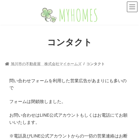
コ
ナ
ン
ビ
テ
ゲ
ン
ー
ツ
シ
へ
ョ
コンタクト
ス
ン
キ
に
ッ
移
プ
動
旭川市の不動産屋 株式会社マイホームズ
コンタクト
問い合わせフォームを利用した営業広告があまりにも多いの
で
フォームは閉鎖致しました。
お問い合わせはLINE公式アカウントもしくはお電話にてお願
いいたします。
※電話及びLINE公式アカウントからの一切の営業連絡はお断