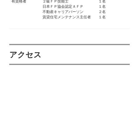
有資格者
２級ＦＰ技能士 １名
日本ＦＰ協会認定ＡＦＰ １名
不動産キャリアパーソン ２名
賃貸住宅メンテナンス主任者 １名
アクセス