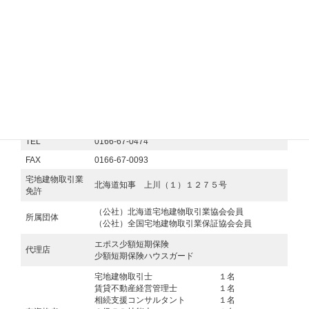
会社名
株式会社マイホームズ
代表取締役
小野塚 裕昭
専務取締役
撫養 明
〒079-8416
北海道旭川市永山6条13丁目6番9号 MHビル2階
所在地
（2024年1月 旭川市東光より移転しまし
た）
TEL
0166-67-0474
FAX
0166-67-0093
宅地建物取引業
北海道知事 上川（１）１２７５号
免許
（公社）北海道宅地建物取引業協会会員
所属団体
（公社）全国宅地建物取引業保証協会会員
エポス少額短期保険
代理店
少額短期保険ハウスガード
宅地建物取引士 １名
賃貸不動産経営管理士 １名
相続支援コンサルタント １名