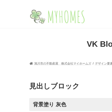
コ
ナ
ン
ビ
テ
ゲ
ン
ー
ツ
シ
へ
ョ
ス
ン
VK B
キ
に
ッ
移
プ
動
旭川市の不動産屋 株式会社マイホームズ
デザイン要
見出しブロック
背景塗り 灰色