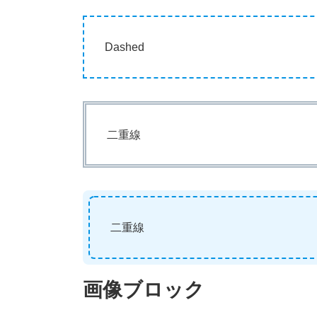
Dashed
二重線
二重線
画像ブロック