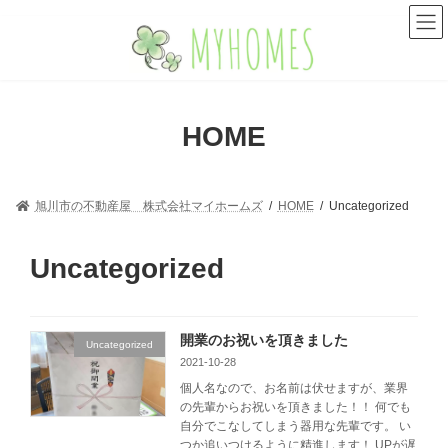
コ
ナ
ン
ビ
テ
ゲ
ン
ー
ツ
シ
へ
ョ
HOME
ス
ン
キ
に
ッ
移
プ
動
旭川市の不動産屋 株式会社マイホームズ
HOME
Uncategorized
Uncategorized
開業のお祝いを頂きました
Uncategorized
2021-10-28
個人名なので、お名前は伏せますが、業界
の先輩からお祝いを頂きました！！ 何でも
自分でこなしてしまう器用な先輩です。 い
つか追いつけるように精進します！ UPが遅