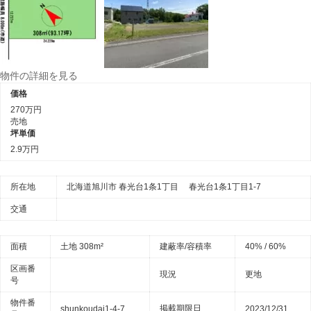
物件の詳細を見る
価格
270万円
売地
坪単価
2.9万円
所在地
北海道旭川市 春光台1条1丁目 春光台1条1丁目1-7
交通
面積
土地 308m²
建蔽率/容積率
40% / 60%
区画番
現況
更地
号
物件番
掲載期限日
shunkoudai1-4-7
2023/12/31