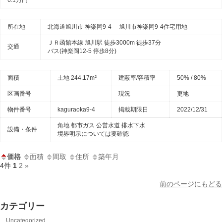
6.1万円
所在地
北海道旭川市 神楽岡9-4 旭川市神楽岡9-4住宅用地
ＪＲ函館本線 旭川駅 徒歩3000m 徒歩37分
交通
バス(神楽岡12-5 停歩8分)
面積
土地 244.17m²
建蔽率/容積率
50% / 80%
区画番号
現況
更地
物件番号
kaguraoka9-4
掲載期限日
2022/12/31
角地
都市ガス
公営水道
排水下水
設備・条件
境界明示については要確認
価格
面積
間取
住所
築年月
4件
1
2
»
前のページにもどる
カテゴリー
Uncategorized