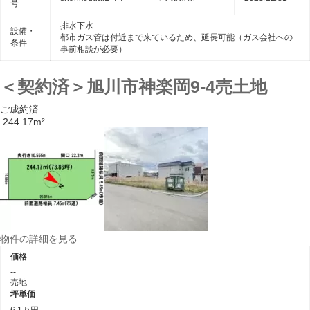
号
排水下水
設備・
都市ガス管は付近まで来ているため、延長可能（ガス会社への
条件
事前相談が必要）
＜契約済＞旭川市神楽岡9-4売土地
ご成約済
244.17m²
物件の詳細を見る
価格
--
売地
坪単価