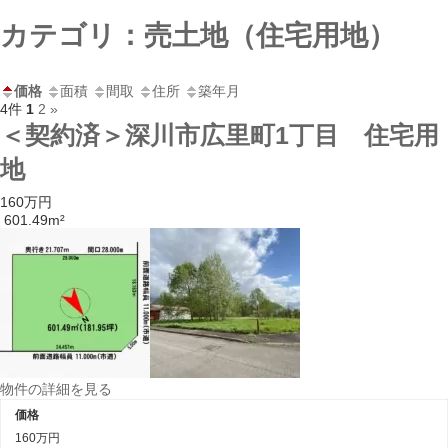
コ
ナ
カテゴリ：売土地（住宅用地）
ン
ビ
テ
ゲ
ン
ー
価格
面積
間取
住所
築年月
ツ
シ
4件
1
2
»
へ
ョ
＜契約済＞深川市広里町1丁目 住宅用
ス
ン
キ
に
地
ッ
移
プ
動
160万円
601.49m²
物件の詳細を見る
価格
160万円