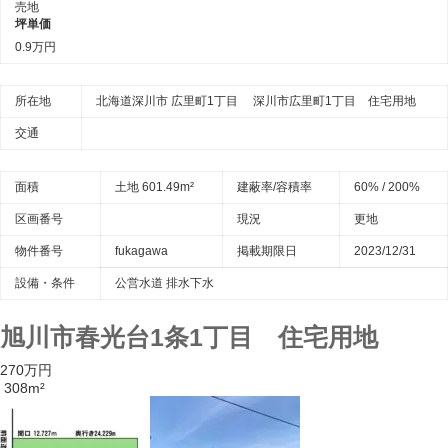
売地
坪単価
0.9万円
所在地
北海道深川市 広里町1丁目 深川市広里町1丁目 住宅用地
交通
面積
土地 601.49m²
建蔽率/容積率
60% / 200%
区画番号
現況
更地
物件番号
fukagawa
掲載期限日
2023/12/31
設備・条件
公営水道
排水下水
旭川市春光台1条1丁目 住宅用地
270万円
308m²