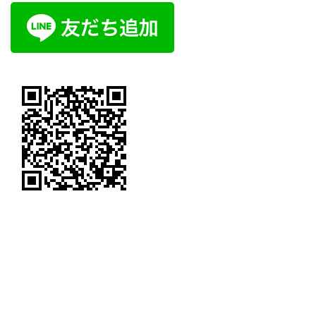
Copyright © 旭川市の不動産屋ーマイホームズ All Rights Reserved.
Powered by
WordPress
with
Lightning Theme
&
VK All in One Expansion Unit
by
Vektor,Inc.
technology.
Fudousan Plugin Ver.5.9.0