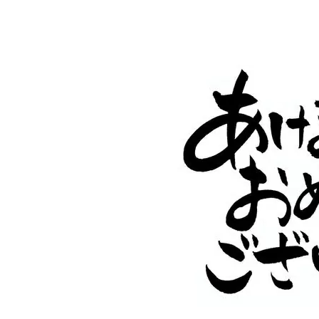
日
時
: