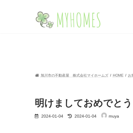
コ
ナ
ン
ビ
テ
ゲ
ン
ー
ツ
シ
へ
ョ
ス
ン
キ
に
ッ
移
プ
動
旭川市の不動産屋 株式会社マイホームズ
HOME
お
明けましておめでとう
最
2024-01-04
2024-01-04
muya
終
更
新