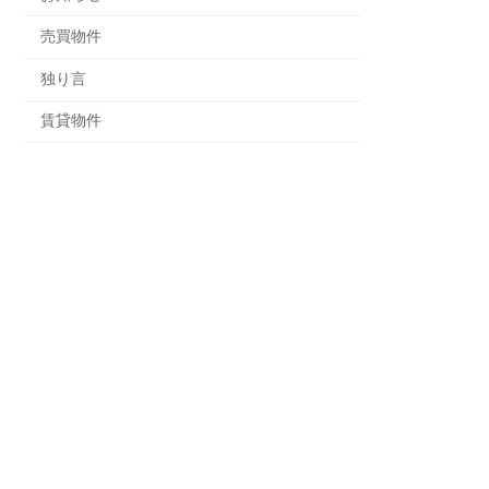
売買物件
独り言
賃貸物件