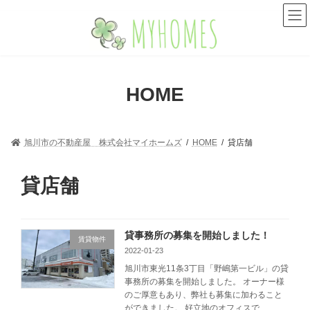
コ
ナ
ン
ビ
テ
ゲ
ン
ー
ツ
シ
へ
ョ
HOME
ス
ン
キ
に
ッ
移
プ
動
旭川市の不動産屋 株式会社マイホームズ
HOME
貸店舗
貸店舗
貸事務所の募集を開始しました！
賃貸物件
2022-01-23
旭川市東光11条3丁目「野嶋第一ビル」の貸
事務所の募集を開始しました。 オーナー様
のご厚意もあり、弊社も募集に加わること
ができました。 好立地のオフィスで