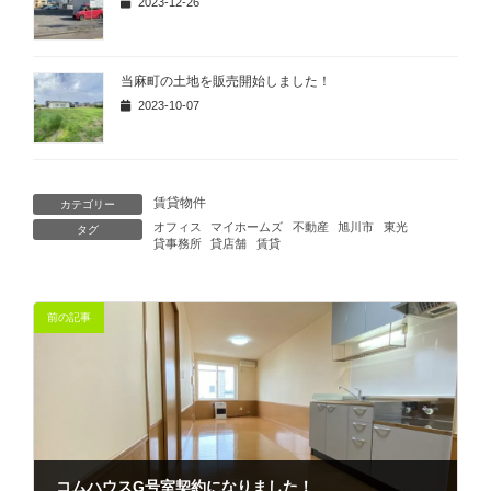
2023-12-26
当麻町の土地を販売開始しました！
2023-10-07
賃貸物件
カテゴリー
オフィス
マイホームズ
不動産
旭川市
東光
タグ
貸事務所
貸店舗
賃貸
前の記事
コムハウスG号室契約になりました！