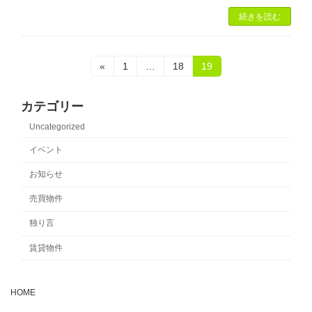
続きを読む
投
固
固
固
«
1
…
18
19
定
定
定
稿
ペ
ペ
ペ
ー
ー
ー
カテゴリー
の
ジ
ジ
ジ
Uncategorized
ペ
イベント
ー
お知らせ
ジ
売買物件
送
独り言
り
賃貸物件
HOME