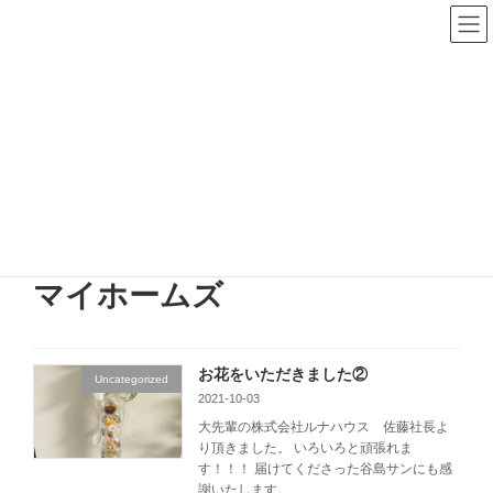
コ
ナ
ン
ビ
テ
ゲ
ン
ー
ツ
シ
へ
ョ
HOME
ス
ン
キ
に
ッ
移
プ
動
旭川市の不動産屋 株式会社マイホームズ
HOME
マイホームズ
マイホームズ
お花をいただきました②
Uncategorized
2021-10-03
大先輩の株式会社ルナハウス 佐藤社長よ
り頂きました。 いろいろと頑張れま
す！！！ 届けてくださった谷島サンにも感
謝いたします。