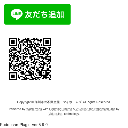
Copyright © 旭川市の不動産屋ーマイホームズ All Rights Reserved.
Powered by
WordPress
with
Lightning Theme
&
VK All in One Expansion Unit
by
Vektor,Inc.
technology.
Fudousan Plugin Ver.5.9.0