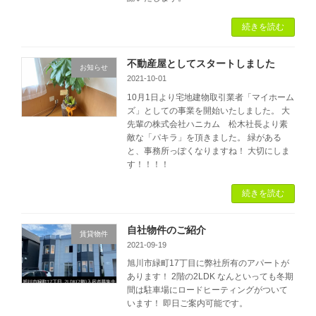
続きを読む
不動産屋としてスタートしました
お知らせ
2021-10-01
10月1日より宅地建物取引業者「マイホーム
ズ」としての事業を開始いたしました。 大
先輩の株式会社ハニカム 松木社長より素
敵な「パキラ」を頂きました。 緑がある
と、事務所っぽくなりますね！ 大切にしま
す！！！！
続きを読む
自社物件のご紹介
賃貸物件
2021-09-19
旭川市緑町17丁目に弊社所有のアパートが
あります！ 2階の2LDK なんといっても冬期
間は駐車場にロードヒーティングがついて
います！ 即日ご案内可能です。