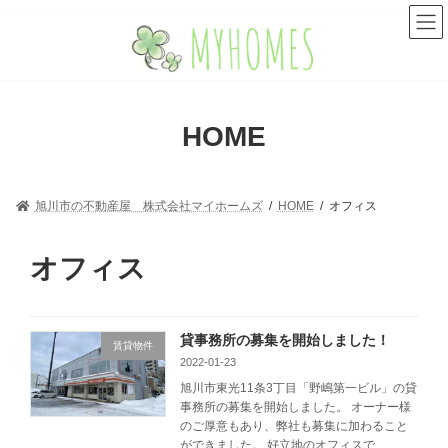
コ
ナ
ン
ビ
テ
ゲ
ン
ー
ツ
シ
へ
ョ
HOME
ス
ン
キ
に
ッ
移
プ
動
旭川市の不動産屋 株式会社マイホームズ
HOME
オフィス
オフィス
貸事務所の募集を開始しました！
賃貸物件
2022-01-23
旭川市東光11条3丁目「野嶋第一ビル」の貸
事務所の募集を開始しました。 オーナー様
のご厚意もあり、弊社も募集に加わること
ができました。 好立地のオフィスで