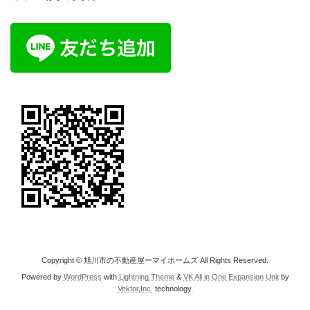
Copyright © 旭川市の不動産屋ーマイホームズ All Rights Reserved.
Powered by
WordPress
with
Lightning Theme
&
VK All in One Expansion Unit
by
Vektor,Inc.
technology.