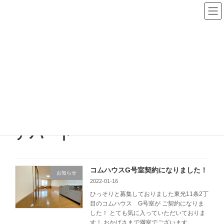
コ
ナ
ン
ビ
テ
ゲ
ン
ー
ツ
シ
へ
ョ
HOME
ス
ン
キ
に
ッ
移
プ
動
旭川市の不動産屋 株式会社マイホームズ
HOME
アパート
アパート
コムハウスG号室契約になりました！
お知らせ
2022-01-16
ひっそりと募集しておりました東光11条2丁
目のコムハウス G号室が ご契約になりま
した！ とても気に入っていただいておりま
す！ おかげさまで満室でございます。