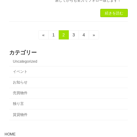
居してからも全力でフォロー致します！
続きを読む
投
固
固
固
固
«
1
2
3
4
»
定
定
定
定
稿
ペ
ペ
ペ
ペ
ー
ー
ー
ー
カテゴリー
の
ジ
ジ
ジ
ジ
Uncategorized
ペ
イベント
ー
お知らせ
ジ
売買物件
送
独り言
り
賃貸物件
HOME