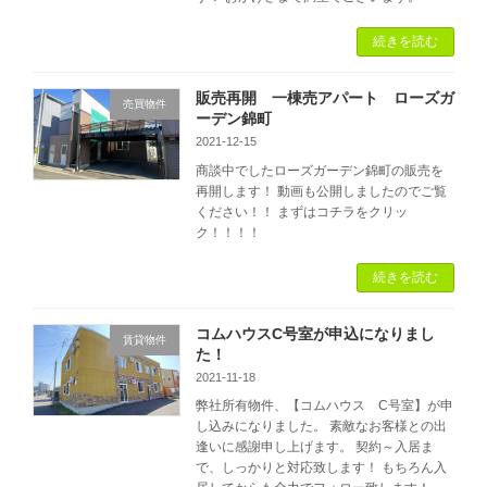
続きを読む
販売再開 一棟売アパート ローズガ
売買物件
ーデン錦町
2021-12-15
商談中でしたローズガーデン錦町の販売を
再開します！ 動画も公開しましたのでご覧
ください！！ まずはコチラをクリッ
ク！！！！
続きを読む
コムハウスC号室が申込になりまし
賃貸物件
た！
2021-11-18
弊社所有物件、【コムハウス C号室】が申
し込みになりました。 素敵なお客様との出
逢いに感謝申し上げます。 契約～入居ま
で、しっかりと対応致します！ もちろん入