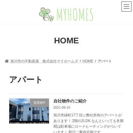
コ
ナ
ン
ビ
テ
ゲ
ン
ー
ツ
シ
へ
ョ
HOME
ス
ン
キ
に
ッ
移
プ
動
旭川市の不動産屋 株式会社マイホームズ
HOME
アパート
アパート
自社物件のご紹介
賃貸物件
2021-09-19
旭川市緑町17丁目に弊社所有のアパートが
あります！ 2階の2LDK なんといっても冬期
間は駐車場にロードヒーティングがついて
います！ 即日ご案内可能です。