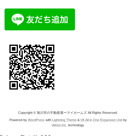
Copyright © 旭川市の不動産屋ーマイホームズ All Rights Reserved.
Powered by
WordPress
with
Lightning Theme
&
VK All in One Expansion Unit
by
Vektor,Inc.
technology.