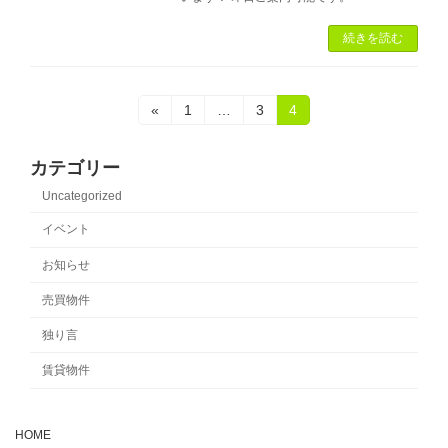
続きを読む
投
固
固
固
«
1
…
3
4
定
定
定
稿
ペ
ペ
ペ
ー
ー
ー
カテゴリー
の
ジ
ジ
ジ
Uncategorized
ペ
イベント
ー
お知らせ
ジ
売買物件
送
独り言
り
賃貸物件
HOME