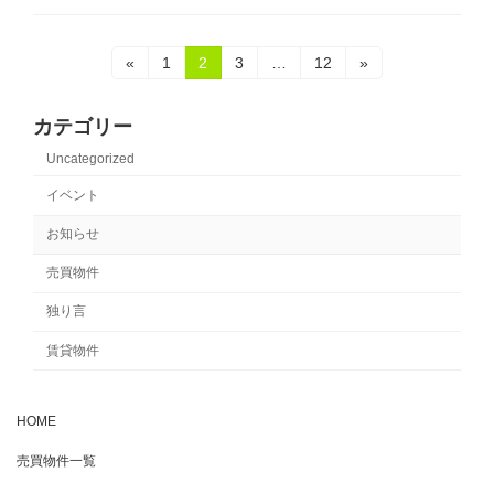
投
固
固
固
固
«
1
2
3
…
12
»
定
定
定
定
稿
ペ
ペ
ペ
ペ
ー
ー
ー
ー
カテゴリー
の
ジ
ジ
ジ
ジ
Uncategorized
ペ
イベント
ー
お知らせ
ジ
売買物件
送
独り言
り
賃貸物件
HOME
売買物件一覧