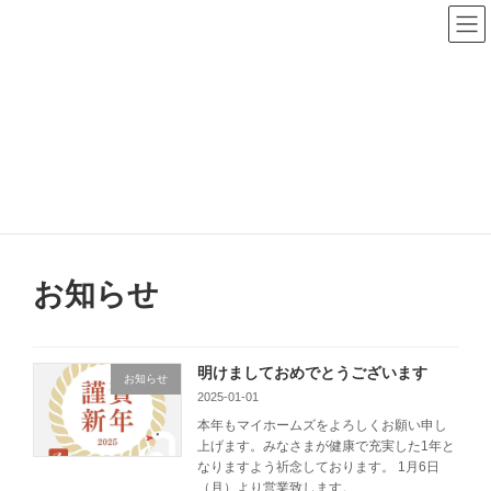
コ
ナ
ン
ビ
テ
ゲ
ン
ー
ツ
シ
へ
ョ
HOME
ス
ン
キ
に
ッ
移
プ
動
旭川市の不動産屋 株式会社マイホームズ
HOME
お知らせ
お知らせ
明けましておめでとうございます
お知らせ
2025-01-01
本年もマイホームズをよろしくお願い申し
上げます。みなさまが健康で充実した1年と
なりますよう祈念しております。 1月6日
（月）より営業致します。