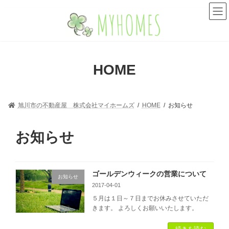
コ
ナ
ン
ビ
テ
ゲ
ン
ー
ツ
シ
へ
ョ
HOME
ス
ン
キ
に
ッ
移
プ
動
旭川市の不動産屋 株式会社マイホームズ
HOME
お知らせ
お知らせ
ゴールデンウィークの営業について
お知らせ
2017-04-01
５月は１日～７日までお休みさせていただ
きます。 よろしくお願いいたします。