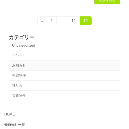
続きを読む
投
固
固
固
«
1
…
11
12
定
定
定
稿
ペ
ペ
ペ
ー
ー
ー
カテゴリー
の
ジ
ジ
ジ
Uncategorized
ペ
イベント
ー
お知らせ
ジ
売買物件
送
独り言
り
賃貸物件
HOME
売買物件一覧