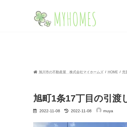
コ
ナ
ン
ビ
テ
ゲ
ン
ー
ツ
シ
へ
ョ
ス
ン
キ
に
ッ
移
プ
動
旭川市の不動産屋 株式会社マイホームズ
HOME
売
旭町1条17丁目の引
最
2022-11-08
2022-11-08
muya
終
更
新