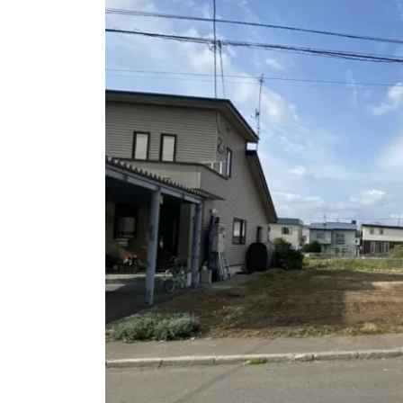
日
時
: