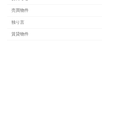
売買物件
独り言
賃貸物件