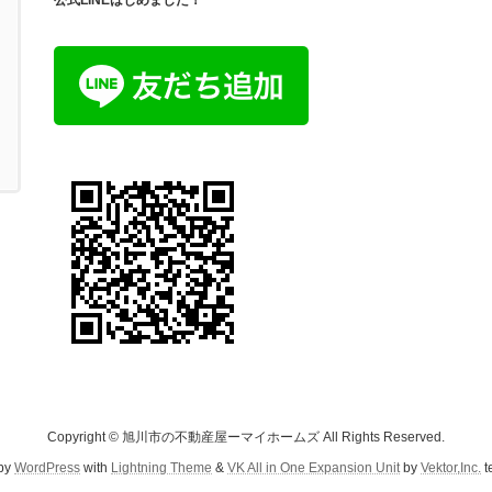
Copyright © 旭川市の不動産屋ーマイホームズ All Rights Reserved.
by
WordPress
with
Lightning Theme
&
VK All in One Expansion Unit
by
Vektor,Inc.
t