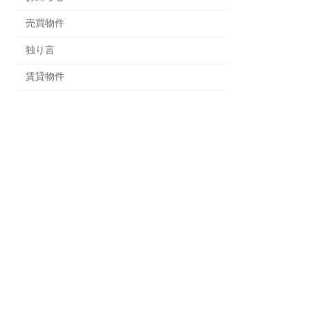
売買物件
独り言
賃貸物件