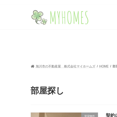
コ
ナ
ン
ビ
テ
ゲ
ン
ー
ツ
シ
へ
ョ
ス
ン
キ
に
ッ
移
プ
動
旭川市の不動産屋 株式会社マイホームズ
HOME
部
部屋探し
契約
賃貸物件