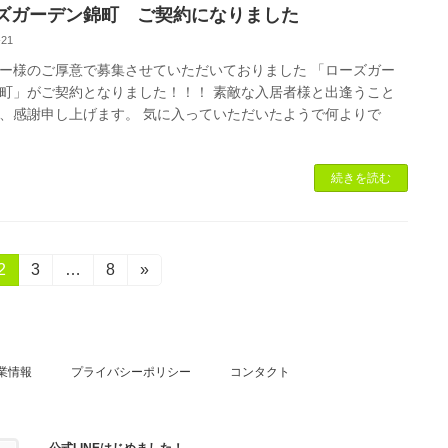
ズガーデン錦町 ご契約になりました
-21
ー様のご厚意で募集させていただいておりました 「ローズガー
町」がご契約となりました！！！ 素敵な入居者様と出逢うこと
、感謝申し上げます。 気に入っていただいたようで何よりで
続きを読む
固
2
固
3
…
固
8
»
定
定
定
ペ
ペ
ペ
ー
ー
ー
ジ
ジ
ジ
業情報
プライバシーポリシー
コンタクト
公式LINEはじめました！