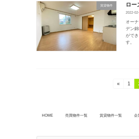
ロー
賃貸物件
2022-02
オーナ
デン錦
ができ
す。
投
«
固
1
定
稿
ペ
ー
の
ジ
HOME
売買物件一覧
賃貸物件一覧
企
ペ
ー