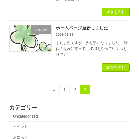
続きを読む
ホームページ更新しました
お知らせ
2021-09-19
まだまだですが、少し形になりました。 時
代の流れに乗って、SNSもやっていくつも
りです！
続きを読む
投
固
固
固
«
1
2
3
定
定
定
稿
ペ
ペ
ペ
ー
ー
ー
カテゴリー
の
ジ
ジ
ジ
Uncategorized
ペ
イベント
ー
お知らせ