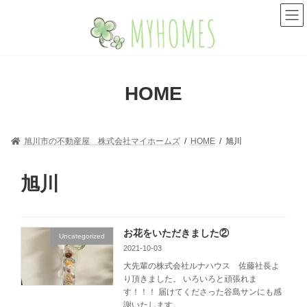
コ
ナ
ン
ビ
テ
ゲ
ン
ー
ツ
シ
へ
ョ
HOME
ス
ン
キ
に
ッ
移
プ
動
旭川市の不動産屋 株式会社マイホームズ
HOME
旭川
旭川
お花をいただきました②
Uncategorized
2021-10-03
大先輩の株式会社ルナハウス 佐藤社長よ
り頂きました。 いろいろと頑張れま
す！！！ 届けてくださった谷島サンにも感
謝いたします。