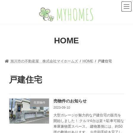
コ
ナ
ン
ビ
テ
ゲ
ン
ー
ツ
シ
へ
ョ
HOME
ス
ン
キ
に
ッ
移
プ
動
旭川市の不動産屋 株式会社マイホームズ
HOME
戸建住宅
戸建住宅
売物件のお知らせ
売買物件
2023-09-10
大型ガレージが魅力的な戸建住宅の販売を
開始しました！ クルマ4台は楽々駐車可能な
車庫兼物置スペース。 建物裏側には、約50
坪の敷地があります。 ※売却手続き完了し