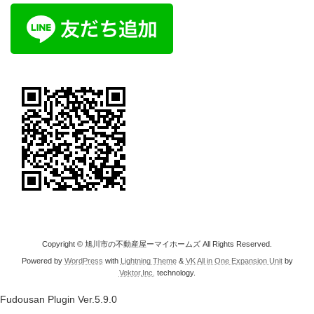
Copyright © 旭川市の不動産屋ーマイホームズ All Rights Reserved.
Powered by
WordPress
with
Lightning Theme
&
VK All in One Expansion Unit
by
Vektor,Inc.
technology.
Fudousan Plugin Ver.5.9.0