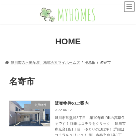
コ
ナ
ン
ビ
テ
ゲ
ン
ー
ツ
シ
へ
ョ
HOME
ス
ン
キ
に
ッ
移
プ
動
旭川市の不動産屋 株式会社マイホームズ
HOME
名寄市
名寄市
販売物件のご案内
売買物件
2022-06-12
旭川市常盤通3丁目 築10年6LDKの高級住
宅です！ 詳細はコチラをクリック！ 旭川市
春光台1条1丁目 ゆとりの181坪！ 詳細は
コチラをクリック！ 旭川市春光台1条1丁