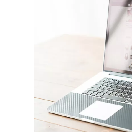
日
時
: