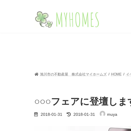
コ
ナ
ン
ビ
テ
ゲ
ン
ー
ツ
シ
へ
ョ
ス
ン
キ
に
ッ
移
プ
動
旭川市の不動産屋 株式会社マイホームズ
HOME
イ
○○○フェアに登壇しま
最
2018-01-31
2018-01-31
muya
終
更
新