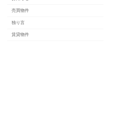
売買物件
独り言
賃貸物件