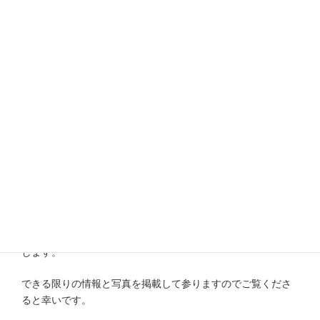
:
マイホームズでは自社サイト、
旭川不動産情報IRI
、
リクルー
トSUUMO
にて売物件及び賃貸物件の広告を行っております
が、今後は
不動産ジャパン
、
ハトマークサイト
、にも掲載致
します。
できる限りの情報と写真を掲載して参りますのでご覧くださ
ると幸いです。