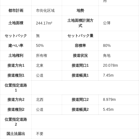
用
都市計画
市街化区域
地勢
土地面積計測方
土地面積
公簿
244.17m²
式
セットバック
無
セットバック量
建ぺい率
50%
容積率
80%
土地権利
所有権
接道状況
角地
接道方向1
北東
接道間口1
20.078m
接道種別1
公道
接道幅員1
7.45m
位置指定道路
1
接道方向2
北西
接道間口2
8.979m
接道種別2
公道
接道幅員2
5.45m
位置指定道路
2
国土法届出
不要