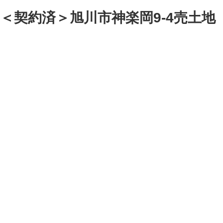
コ
ナ
＜契約済＞旭川市神楽岡9-4売土地
ン
ビ
テ
ゲ
ン
ー
ツ
シ
へ
ョ
ス
ン
キ
に
ッ
移
プ
動