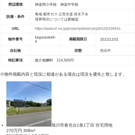
周辺環境
神楽岡小学校 神楽中学校
角地
都市ガス
公営水道
排水下水
設備・条件
境界明示については要確認
URL
https://www.iri.ne.jp/property/detail.php/b/100339441
kaguraoka9-
物件番号
掲載期限日
2022/12/31
4
自社物
状態
売出中
特記事項
媒介報酬料 214,500円
※物件掲載内容と現況に相違がある場合は現況を優先と致します。
旭川市春光台1条1丁目 住宅用地
270万円
308m²