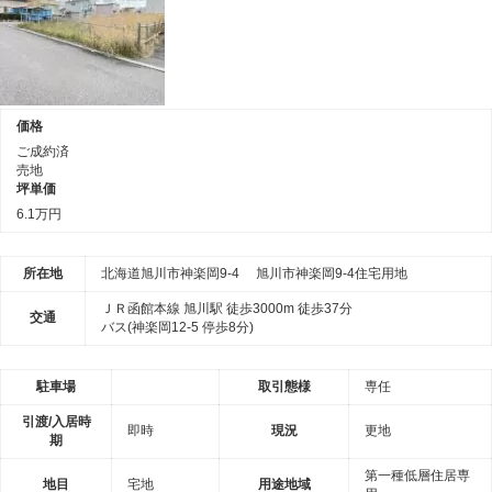
価格
ご成約済
売地
坪単価
6.1万円
所在地
北海道旭川市神楽岡9-4 旭川市神楽岡9-4住宅用地
ＪＲ函館本線 旭川駅 徒歩3000m 徒歩37分
交通
バス(神楽岡12-5 停歩8分)
駐車場
取引態様
専任
引渡/入居時
即時
現況
更地
期
第一種低層住居専
地目
宅地
用途地域