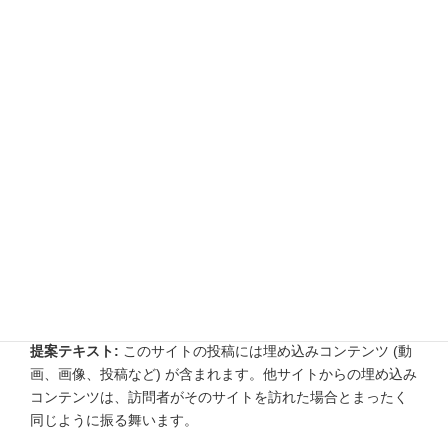
Cookie は2日間、画面表示オプション Cookie は1年間保持さ
れます。「ログイン状態を保存する」を選択した場合、ログ
イン情報は2週間維持されます。ログアウトするとログイン
Cookie は消去されます。
もし投稿を編集または公開すると、さらなる Cookie がブラウ
ザーに保存されます。この Cookie は個人データを含まず、単
に変更した投稿の ID を示すものです。1日で有効期限が切れ
ます。
他サイトからの埋め込みコンテン
ツ
提案テキスト:
このサイトの投稿には埋め込みコンテンツ (動
画、画像、投稿など) が含まれます。他サイトからの埋め込み
コンテンツは、訪問者がそのサイトを訪れた場合とまったく
同じように振る舞います。