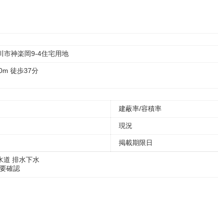
川市神楽岡9-4住宅用地
0m 徒歩37分
建蔽率/容積率
現況
掲載期限日
水道
排水下水
要確認