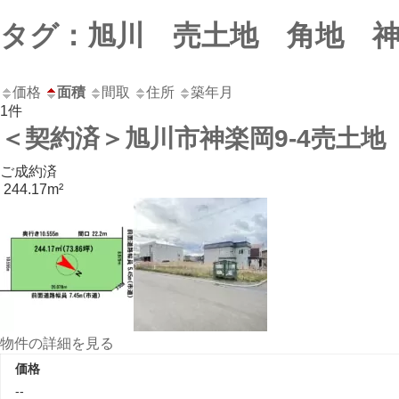
コ
ナ
タグ：旭川 売土地 角地 
ン
ビ
テ
ゲ
ン
ー
価格
面積
間取
住所
築年月
ツ
シ
1件
へ
ョ
＜契約済＞旭川市神楽岡9-4売土地
ス
ン
キ
に
ご成約済
ッ
移
244.17m²
プ
動
物件の詳細を見る
価格
--