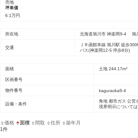
売地
坪単価
6.1万円
所在地
北海道旭川市 神楽岡9-4 旭
ＪＲ函館本線 旭川駅 徒歩300
交通
バス(神楽岡12-5 停歩8分)
面積
土地 244.17m²
区画番号
物件番号
kaguraoka9-4
角地
都市ガス
公営
設備・条件
境界明示については
価格
面積
間取
住所
築年月
1件