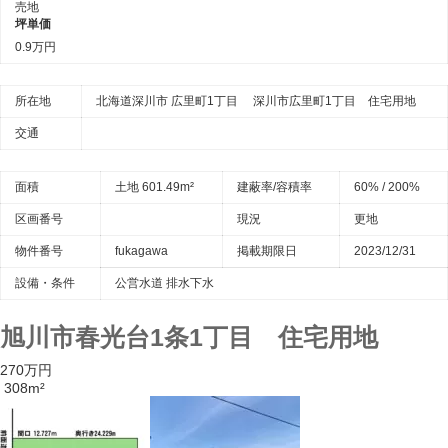
売地
坪単価
0.9万円
所在地
北海道深川市 広里町1丁目 深川市広里町1丁目 住宅用地
交通
面積
土地 601.49m²
建蔽率/容積率
60% / 200%
区画番号
現況
更地
物件番号
fukagawa
掲載期限日
2023/12/31
設備・条件
公営水道
排水下水
旭川市春光台1条1丁目 住宅用地
270万円
308m²