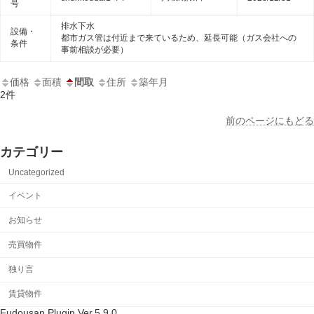
号
排水下水
設備・
都市ガス管は付近まで来ているため、延長可能（ガス会社への
条件
事前相談が必要）
価格
面積
間取
住所
築年月
2件
前のページにもどる
カテゴリー
Uncategorized
イベント
お知らせ
売買物件
独り言
賃貸物件
Fudousan Plugin Ver.5.9.0