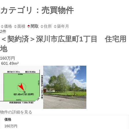
コ
ナ
カテゴリ：売買物件
ン
ビ
テ
ゲ
ン
ー
価格
面積
間取
住所
築年月
ツ
シ
2件
へ
ョ
＜契約済＞深川市広里町1丁目 住宅用
ス
ン
キ
に
地
ッ
移
プ
動
160万円
601.49m²
物件の詳細を見る
価格
160万円