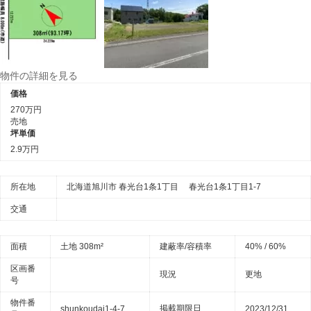
物件の詳細を見る
価格
270万円
売地
坪単価
2.9万円
所在地
北海道旭川市 春光台1条1丁目 春光台1条1丁目1-7
交通
面積
土地 308m²
建蔽率/容積率
40% / 60%
区画番
現況
更地
号
物件番
掲載期限日
shunkoudai1-4-7
2023/12/31